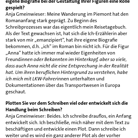
eigene Biografie bei der Gestaltung Ihrer Figuren eine Rolle
gespielt?
Anja Gmeinwieser: Meine Wanderung im Piemont hat den
Romananfang stark geprägt. Zu Beginn des
Schreibprozesses war das eigentlich mein Reisetagebuch.
Als der Text gewachsen ist, hat sich die Ich-Erzählerin aber
stark von mir „emanzipiert”, hat ihre eigene Biografie
bekommen, d.h. „ich” im Roman bin nicht ich. Für die Figur
„Anna” hatte ich immer mal wieder Eigenheiten von
Freund
innen oder Bekannten im Hinterkopf, aber so viele,
dass auch Anna nicht die eine Entsprechung in der Realität
hat. Um ihren beruflichen Hintergrund zu verstehen, habe
ich mich mit LKW-Fahrer
innen unterhalten und
Dokumentationen über das Transportwesen in Europa
geschaut.
Plotten Sie vor dem Schreiben viel oder entwickelt sich die
Handlung beim Schreiben?
Anja Gmeinwieser: Beides. Ich schreibe drauflos, ein Anfang
entwickelt sich. Ich beschließe, mich näher mit dem Text zu
beschäftigen und entwickle einen Plot. Dann schreibe ich
weiter und es wird ein ganz anderer Plot als der vorher