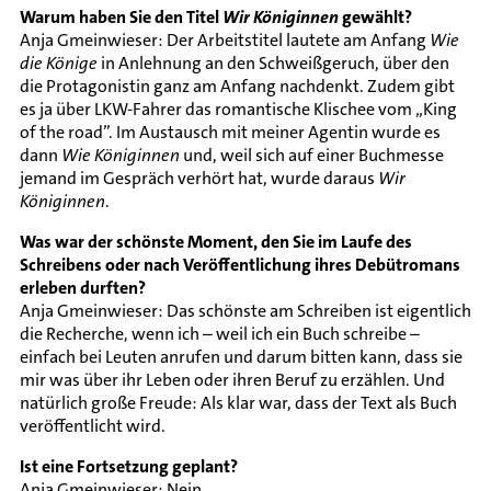
Warum haben Sie den Titel
Wir Königinnen
gewählt?
Anja Gmeinwieser: Der Arbeitstitel lautete am Anfang
Wie
die Könige
in Anlehnung an den Schweißgeruch, über den
die Protagonistin ganz am Anfang nachdenkt. Zudem gibt
es ja über LKW-Fahrer das romantische Klischee vom „King
of the road”. Im Austausch mit meiner Agentin wurde es
dann
Wie Königinnen
und, weil sich auf einer Buchmesse
jemand im Gespräch verhört hat, wurde daraus
Wir
Königinnen
.
Was war der schönste Moment, den Sie im Laufe des
Schreibens oder nach Veröffentlichung ihres Debütromans
erleben durften?
Anja Gmeinwieser: Das schönste am Schreiben ist eigentlich
die Recherche, wenn ich – weil ich ein Buch schreibe –
einfach bei Leuten anrufen und darum bitten kann, dass sie
mir was über ihr Leben oder ihren Beruf zu erzählen. Und
natürlich große Freude: Als klar war, dass der Text als Buch
veröffentlicht wird.
Ist eine Fortsetzung geplant?
Anja Gmeinwieser: Nein.