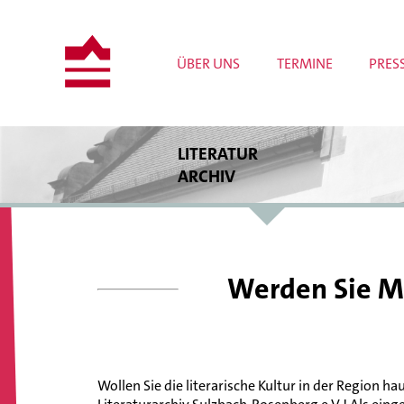
ÜBER UNS
TERMINE
PRES
LITERATUR
ARCHIV
Bestände
Bibliothek
Archivrecherche
Publikationen
Werden Sie Mi
Wissenschaftliche Projekte
Tagungen und Workshops
Meldungen
Wollen Sie die literarische Kultur in der Region 