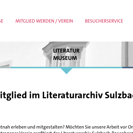
SE
MITGLIED WERDEN / VEREIN
BESUCHERSERVICE
LITERATUR
MUSEUM
Dauerausstellung
Sonderausstellungen
Museumspädagogik
Meldungen
tglied im Literaturarchiv Sulzb
hautnah erleben und mitgestalten? Möchten Sie unsere Arbeit vor 