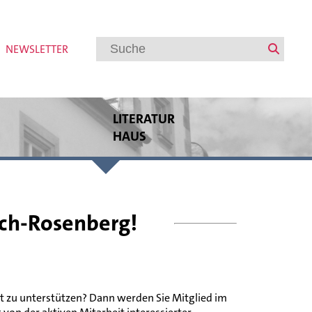
NEWSLETTER
LITERATUR
HAUS
Veranstaltungen
Regionalbuchmesse Oberpfalz
Bayerische Akademie des Schreibens
Internationaler Austausch
ach-Rosenberg!
Autorenförderung
Veranstaltungsarchiv
Meldungen
Ort zu unterstützen? Dann werden Sie Mitglied im