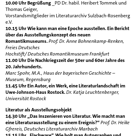
10.00 Uhr Begrüßung
_PD Dr. habil. Heribert Tommek und
Thomas Geiger,
Vorstandsmitglieder im Literaturarchiv Sulzbach-Rosenberg
e.V.
10.15 Uhr Wie kann man eine Epoche ausstellen. Ein Bericht
über das Ausstellungskonzept des neuen
Romantikmuseums.
Prof. Dr. Anne Bohnenkamp-Renken,
Freies Deutsches
Hochstift/ Deutsches Romantikmuseum Frankfurt
11.00 Uhr Die Nachkriegszeit der 50er und 60er Jahre des
20. Jahrhunderts.
Marc Spohr, M.A., Haus der bayerischen Geschichte –
Museum, Regensburg
11.45 Uhr Ein Autor, ein Werk, eine Literaturlandschaft im
Uwe-Johnson-Haus Rostock.
Dr. Katja Leuchtenberger,
Universität Rostock
Literatur als Ausstellungsobjekt
14.30 Uhr „Das Inszenieren von Literatur. Wie macht man
eine Literaturausstellung zu einem Ereignis?“
Prof. Dr. Heike
Gfrereis, Deutsches Literaturarchiv Marbach
15.15 Uhr „Flachware“. Wie holt man Autographen und