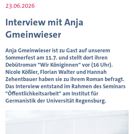
23.06.2026
des
Schreibens
Interview mit Anja
Internationaler
Gmeinwieser
Austausch
Autorenförderung
Anja Gmeinwieser ist zu Gast auf unserem
Veranstaltungsarchiv
Sommerfest am 11.7. und stellt dort ihren
Meldungen
Debütroman "Wir Königinnen" vor (16 Uhr).
Nicole Kößler, Florian Walter und Hannah
Zehentbauer haben sie zu ihrem Roman befragt.
Das Interview entstand im Rahmen des Seminars
"Öffentlichkeitsarbeit" am Institut für
Germanistik der Universität Regensburg.