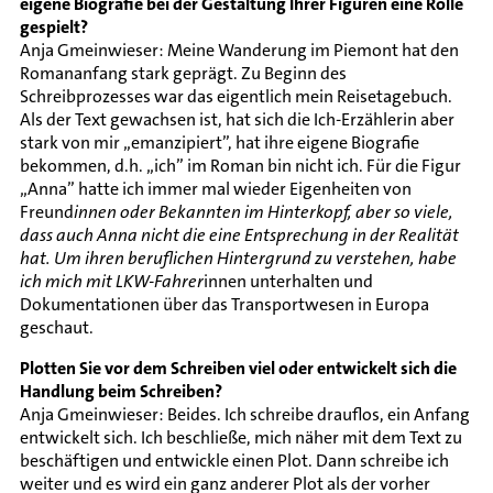
eigene Biografie bei der Gestaltung Ihrer Figuren eine Rolle
gespielt?
Anja Gmeinwieser: Meine Wanderung im Piemont hat den
Romananfang stark geprägt. Zu Beginn des
Schreibprozesses war das eigentlich mein Reisetagebuch.
Als der Text gewachsen ist, hat sich die Ich-Erzählerin aber
stark von mir „emanzipiert”, hat ihre eigene Biografie
bekommen, d.h. „ich” im Roman bin nicht ich. Für die Figur
„Anna” hatte ich immer mal wieder Eigenheiten von
Freund
innen oder Bekannten im Hinterkopf, aber so viele,
dass auch Anna nicht die eine Entsprechung in der Realität
hat. Um ihren beruflichen Hintergrund zu verstehen, habe
ich mich mit LKW-Fahrer
innen unterhalten und
Dokumentationen über das Transportwesen in Europa
geschaut.
Plotten Sie vor dem Schreiben viel oder entwickelt sich die
Handlung beim Schreiben?
Anja Gmeinwieser: Beides. Ich schreibe drauflos, ein Anfang
entwickelt sich. Ich beschließe, mich näher mit dem Text zu
beschäftigen und entwickle einen Plot. Dann schreibe ich
weiter und es wird ein ganz anderer Plot als der vorher