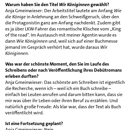
Warum haben Sie den Titel
Wir Königinnen
gewählt?
Anja Gmeinwieser: Der Arbeitstitel lautete am Anfang
Wie
die Könige
in Anlehnung an den Schweißgeruch, über den
die Protagonistin ganz am Anfang nachdenkt. Zudem gibt
es ja über LKW-Fahrer das romantische Klischee vom „King
of the road”. Im Austausch mit meiner Agentin wurde es
dann
Wie Königinnen
und, weil sich auf einer Buchmesse
jemand im Gespräch verhört hat, wurde daraus
Wir
Königinnen
.
Was war der schönste Moment, den Sie im Laufe des
Schreibens oder nach Veröffentlichung ihres Debütromans
erleben durften?
Anja Gmeinwieser: Das schönste am Schreiben ist eigentlich
die Recherche, wenn ich – weil ich ein Buch schreibe –
einfach bei Leuten anrufen und darum bitten kann, dass sie
mir was über ihr Leben oder ihren Beruf zu erzählen. Und
natürlich große Freude: Als klar war, dass der Text als Buch
veröffentlicht wird.
Ist eine Fortsetzung geplant?
Anja Gmeinwieser: Nein.