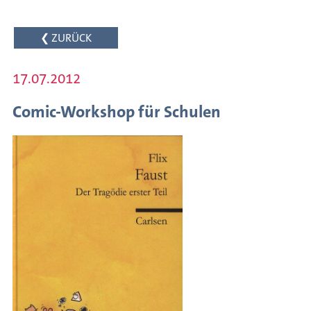
des
Schreibens
❮ ZURÜCK
Internationaler
Austausch
17.07.2012
Autorenförderung
Comic-Workshop für Schulen
Veranstaltungsarchiv
Meldungen