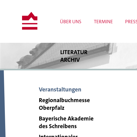
ÜBER UNS
TERMINE
PRES
LITERATUR
ARCHIV
Bestände
Bibliothek
Archivrecherche
Veranstaltungen
Publikationen
Wissenschaftliche Projekte
Regionalbuchmesse
Tagungen und Workshops
Oberpfalz
Meldungen
Bayerische Akademie
des Schreibens
Internationaler