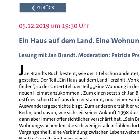
❮ ZURÜCK
05.12.2019 um 19:30 Uhr
Ein Haus auf dem Land. Eine Wohnung
Lesung mit Jan Brandt. Moderation: Patricia P
J
an Brandts Buch besteht, wie der Titel schon andeutet
gestaltet. Der Teil „Ein Haus auf dem Land“ erzählt „Von
finden“, so der Untertitel; der Teil „ „Eine Wohnung in d
neuen Heimat anzukommen“. Zum einen setzt sich Jan B
ostfriesischen Dorf, aus dem er stammt, und seiner Fami
Auswanderergeschichte birgt. Zum anderen erzählt e
Berlin, und davon, wie sich seit seiner Ankunft 1998 do
dann aber immer offensichtlicher verschärft hat. „Sein Buch
Wohnungssuchenden, die sich weniger allein fühlen dürfe
Vergangenheit, eine Verbindung zwischen Lebenswelten, 
Nantke Garrelts im Tagesspiegel.