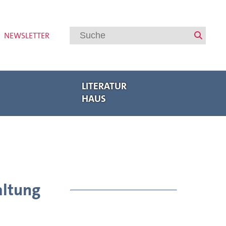
NEWSLETTER
LITERATUR
HAUS
Veranstaltungen
Regionalbuchmesse Oberpfalz
Bayerische Akademie des Schreibens
Internationaler Austausch
Autorenförderung
Veranstaltungsarchiv
altung
Meldungen