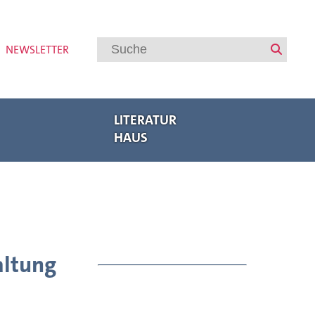
NEWSLETTER
LITERATUR
HAUS
Veranstaltungen
Regionalbuchmesse Oberpfalz
Bayerische Akademie des Schreibens
Internationaler Austausch
Autorenförderung
Veranstaltungsarchiv
altung
Meldungen