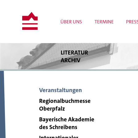
ÜBER UNS
TERMINE
PRES
LITERATUR
ARCHIV
Bestände
Bibliothek
Archivrecherche
Veranstaltungen
Publikationen
Wissenschaftliche Projekte
Regionalbuchmesse
Tagungen und Workshops
Oberpfalz
Meldungen
Bayerische Akademie
des Schreibens
Internationaler