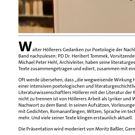
W
alter Höllerers Gedanken zur Poetologie der Nachk
Band nachzulesen: PD Dr. Heribert Tommek, Vorsitzender
Michael Peter Hehl, Archivleiter, haben seine literaturg
Texte zusammengetragen und ediert, zusammen mit eine
Oft werde übersehen, dass „die wegweisende Wirkung Höl
einer intensiven poetologischen und literaturgeschicht
Literaturwissenschaftlers Höllerer mit der Literatur de
nicht zu trennen ist von Höllerers Arbeit als Lyriker und 
Nachwort zu dem Band. In seinen Aufsätzen, Vorlesungen
mit Gedichten, Romananfängen, Witzen, Sprache im tech
mehr. Und viele seiner Texte klingen erstaunlich aktuell.
Die Präsentation wird moderiert von Moritz Baßler, Germ