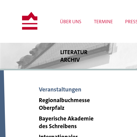
ÜBER UNS
TERMINE
PRES
LITERATUR
ARCHIV
Bestände
Bibliothek
Archivrecherche
Veranstaltungen
Publikationen
Wissenschaftliche Projekte
Regionalbuchmesse
Tagungen und Workshops
Oberpfalz
Meldungen
Bayerische Akademie
des Schreibens
Internationaler