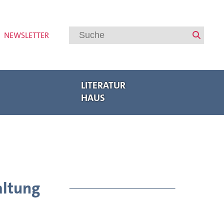
NEWSLETTER
LITERATUR
HAUS
Veranstaltungen
Regionalbuchmesse Oberpfalz
Bayerische Akademie des Schreibens
Internationaler Austausch
Autorenförderung
Veranstaltungsarchiv
altung
Meldungen