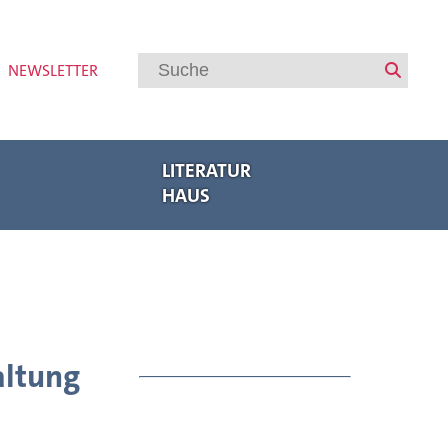
NEWSLETTER
LITERATUR
HAUS
Veranstaltungen
Regionalbuchmesse Oberpfalz
Bayerische Akademie des Schreibens
Internationaler Austausch
Autorenförderung
Veranstaltungsarchiv
altung
Meldungen