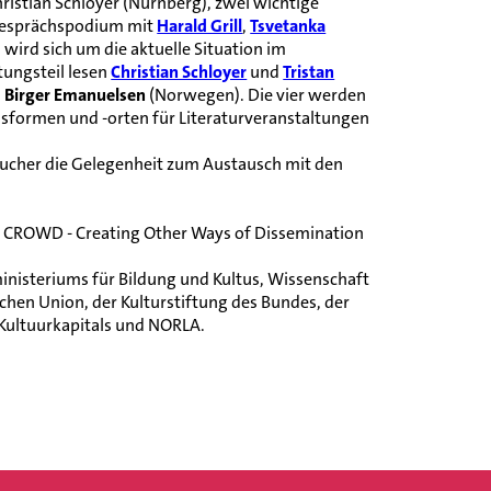
ristian Schloyer (Nürnberg), zwei wichtige
d Gesprächspodium mit
Harald Grill
,
Tsvetanka
wird sich um die aktuelle Situation im
tungsteil lesen
Christian Schloyer
und
Tristan
d
Birger Emanuelsen
(Norwegen). Die vier werden
nsformen und -orten für Literaturveranstaltungen
Besucher die Gelegenheit zum Austausch mit den
k CROWD - Creating Other Ways of Dissemination
inisteriums für Bildung und Kultus, Wissenschaft
hen Union, der Kulturstiftung des Bundes, der
 Kultuurkapitals und NORLA.