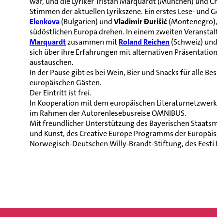
war, und die Lyriker Tristan Marquardt (München) und Ch
Stimmen der aktuellen Lyrikszene. Ein erstes Lese- un
Elenkova
(Bulgarien) und
Vladimir Đurišić
(Montenegro), 
südöstlichen Europa drehen. In einem zweiten Veranstal
Marquardt
zusammen mit
Roland Reichen
(Schweiz) un
sich über ihre Erfahrungen mit alternativen Präsentatio
austauschen.
In der Pause gibt es bei Wein, Bier und Snacks für alle 
europäischen Gästen.
Der Eintritt ist frei.
In Kooperation mit dem europäischen Literaturnetzwer
im Rahmen der Autorenlesebusreise OMNIBUS.
Mit freundlicher Unterstützung des Bayerischen Staatsm
und Kunst, des Creative Europe Programms der Europäisc
Norwegisch-Deutschen Willy-Brandt-Stiftung, des Eesti