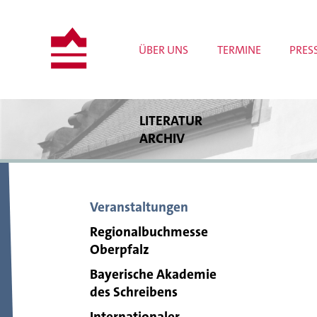
ÜBER UNS
TERMINE
PRES
LITERATUR
ARCHIV
Bestände
Bibliothek
Archivrecherche
Veranstaltungen
Publikationen
Wissenschaftliche Projekte
Regionalbuchmesse
Tagungen und Workshops
Oberpfalz
Meldungen
Bayerische Akademie
des Schreibens
Internationaler