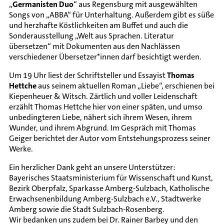
„
Germanisten Duo
“ aus Regensburg mit ausgewählten
Songs von „ABBA“ für Unterhaltung. Außerdem gibt es süße
und herzhafte Köstlichkeiten am Buffet und auch die
Sonderausstellung „Welt aus Sprachen. Literatur
übersetzen“ mit Dokumenten aus den Nachlässen
verschiedener Übersetzer*innen darf besichtigt werden.
Um 19 Uhr liest der Schriftsteller und Essayist
Thomas
Hettche
aus seinem aktuellen Roman „Liebe“, erschienen bei
Kiepenheuer & Witsch. Zärtlich und voller Leidenschaft
erzählt Thomas Hettche hier von einer späten, und umso
unbedingteren Liebe, nähert sich ihrem Wesen, ihrem
Wunder, und ihrem Abgrund. Im Gespräch mit Thomas
Geiger berichtet der Autor vom Entstehungsprozess seiner
Werke.
Ein herzlicher Dank geht an unsere Unterstützer:
Bayerisches Staatsministerium für Wissenschaft und Kunst,
Bezirk Oberpfalz, Sparkasse Amberg-Sulzbach, Katholische
Erwachsenenbildung Amberg-Sulzbach e.V., Stadtwerke
Amberg sowie die Stadt Sulzbach-Rosenberg.
Wir bedanken uns zudem bei Dr. Rainer Barbey und den