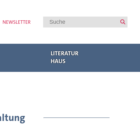
NEWSLETTER
LITERATUR
HAUS
Veranstaltungen
Regionalbuchmesse Oberpfalz
Bayerische Akademie des Schreibens
Internationaler Austausch
Autorenförderung
Veranstaltungsarchiv
altung
Meldungen