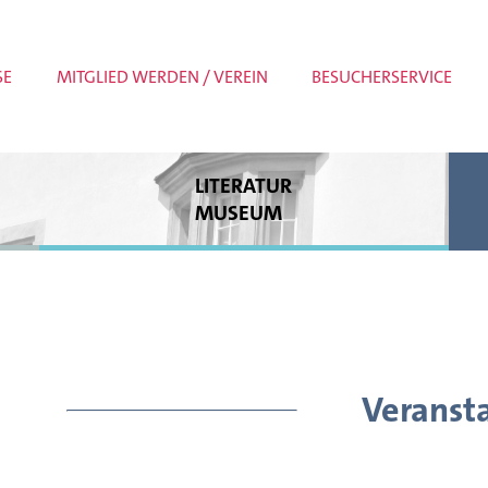
SE
MITGLIED WERDEN / VEREIN
BESUCHERSERVICE
LITERATUR
MUSEUM
Dauerausstellung
Sonderausstellungen
Museumspädagogik
Meldungen
Veranst