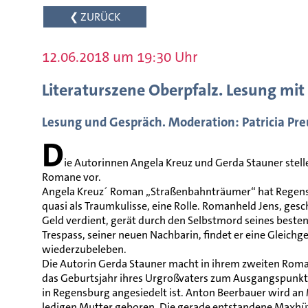
❮ ZURÜCK
12.06.2018 um 19:30 Uhr
Literaturszene Oberpfalz. Lesung mi
Lesung und Gespräch. Moderation: Patricia Pr
D
ie Autorinnen Angela Kreuz und Gerda Stauner stell
Romane vor.
Angela Kreuz´ Roman „Straßenbahnträumer“ hat Regensb
quasi als Traumkulisse, eine Rolle. Romanheld Jens, gesc
Geld verdient, gerät durch den Selbstmord seines besten F
Trespass, seiner neuen Nachbarin, findet er eine Gleichge
wiederzubeleben.
Die Autorin Gerda Stauner macht in ihrem zweiten Rom
das Geburtsjahr ihres Urgroßvaters zum Ausgangspunkt d
in Regensburg angesiedelt ist. Anton Beerbauer wird an 
ledigen Mutter geboren. Die gerade entstandene Maxhüt