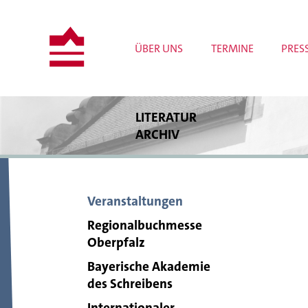
ÜBER UNS
TERMINE
PRES
LITERATUR
ARCHIV
Bestände
Bibliothek
Archivrecherche
Veranstaltungen
Publikationen
Wissenschaftliche Projekte
Regionalbuchmesse
Tagungen und Workshops
Oberpfalz
Meldungen
Bayerische Akademie
des Schreibens
Internationaler