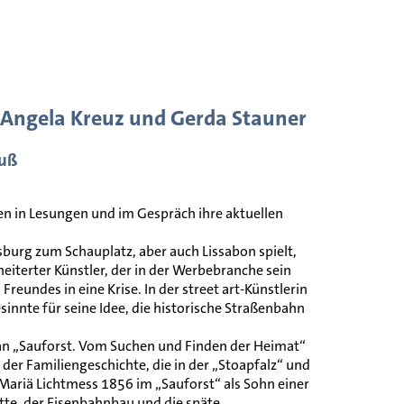
t Angela Kreuz und Gerda Stauner
euß
en in Lesungen und im Gespräch ihre aktuellen
urg zum Schauplatz, aber auch Lissabon spielt,
heiterter Künstler, der in der Werbebranche sein
reundes in eine Krise. In der street art-Künstlerin
sinnte für seine Idee, die historische Straßenbahn
an „Sauforst. Vom Suchen und Finden der Heimat“
er Familiengeschichte, die in der „Stoapfalz“ und
Mariä Lichtmess 1856 im „Sauforst“ als Sohn einer
te, der Eisenbahnbau und die späte