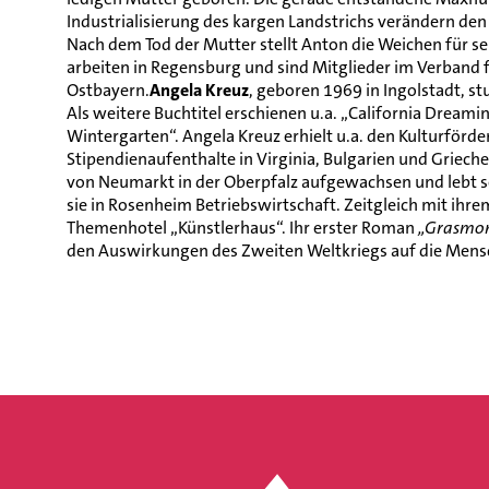
Industrialisierung des kargen Landstrichs verändern den
Nach dem Tod der Mutter stellt Anton die Weichen für se
arbeiten in Regensburg und sind Mitglieder im Verband fü
Ostbayern.
Angela Kreuz
, geboren 1969 in Ingolstadt, s
Als weitere Buchtitel erschienen u.a. „California Dreami
Wintergarten“. Angela Kreuz erhielt u.a. den Kulturförd
Stipendienaufenthalte in Virginia, Bulgarien und Griech
von Neumarkt in der Oberpfalz aufgewachsen und lebt s
sie in Rosenheim Betriebswirtschaft. Zeitgleich mit ih
Themenhotel „Künstlerhaus“. Ihr erster Roman
„Grasmo
den Auswirkungen des Zweiten Weltkriegs auf die Mensc