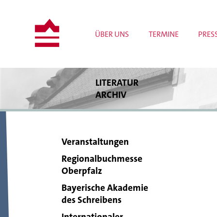
ÜBER UNS
TERMINE
PRES
LITERATUR
ARCHIV
Bestände
Bibliothek
Archivrecherche
Veranstaltungen
Publikationen
Wissenschaftliche Projekte
Regionalbuchmesse
Tagungen und Workshops
Oberpfalz
Meldungen
Bayerische Akademie
des Schreibens
Internationaler