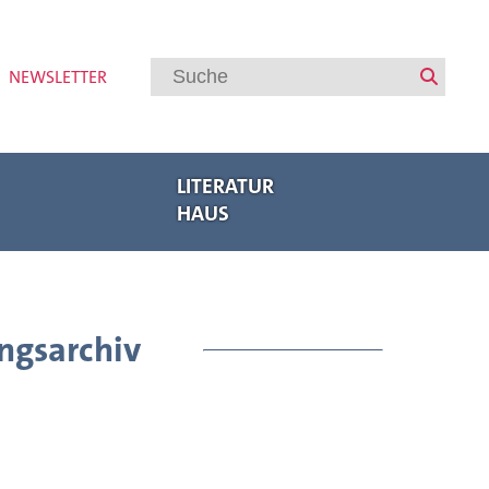
NEWSLETTER
LITERATUR
HAUS
Veranstaltungen
Regionalbuchmesse Oberpfalz
Bayerische Akademie des Schreibens
Internationaler Austausch
ngsarchiv
Autorenförderung
Veranstaltungsarchiv
Meldungen