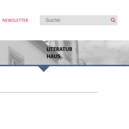
NEWSLETTER
LITERATUR
HAUS
Veranstaltungen
Regionalbuchmesse Oberpfalz
Bayerische Akademie des Schreibens
Internationaler Austausch
Autorenförderung
Veranstaltungsarchiv
Meldungen