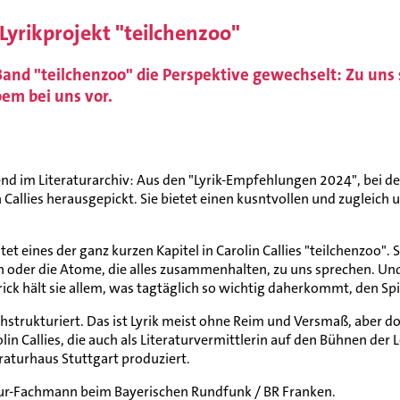
Lyrikprojekt "teilchenzoo"
m Band "teilchenzoo" die Perspektive gewechselt: Zu un
oem bei uns vor.
end im Literaturarchiv: Aus den "Lyrik-Empfehlungen 2024", bei den
Callies herausgepickt. Sie bietet einen kusntvollen und zugleic
t eines der ganz kurzen Kapitel in Carolin Callies "teilchenzoo".
rn oder die Atome, die alles zusammenhalten, zu uns sprechen. 
ick hält sie allem, was tagtäglich so wichtig daherkommt, den Spie
chstrukturiert. Das ist Lyrik meist ohne Reim und Versmaß, aber d
lin Callies, die auch als Literaturvermittlerin auf den Bühnen der
eraturhaus Stuttgart produziert.
tur-Fachmann beim Bayerischen Rundfunk / BR Franken.