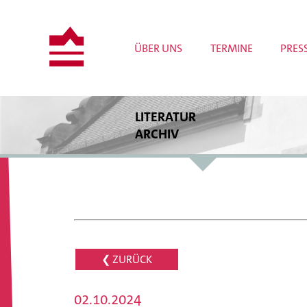
ÜBER UNS
TERMINE
PRES
LITERATUR
ARCHIV
Bestände
Bibliothek
Archivrecherche
Publikationen
Wissenschaftliche Projekte
Tagungen und Workshops
Meldungen
❮ ZURÜCK
02.10.2024