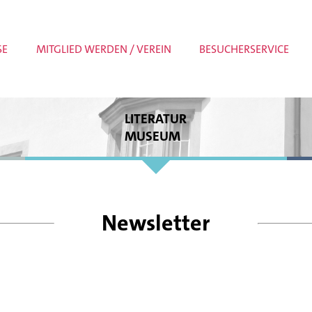
SE
MITGLIED WERDEN / VEREIN
BESUCHERSERVICE
LITERATUR
MUSEUM
Dauerausstellung
Sonderausstellungen
Museumspädagogik
Meldungen
Newsletter