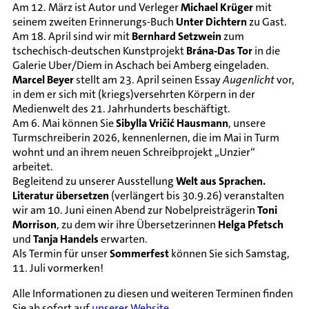
Am 12. März ist Autor und Verleger
Michael Krüger
mit
seinem zweiten Erinnerungs-Buch
Unter Dichtern
zu Gast.
Am 18. April sind wir mit
Bernhard Setzwein
zum
tschechisch-deutschen Kunstprojekt
Brána-Das Tor
in die
Galerie Uber/Diem in Aschach bei Amberg eingeladen.
Marcel Beyer
stellt am 23. April seinen Essay
Augenlicht
vor,
in dem er sich mit (kriegs)versehrten Körpern in der
Medienwelt des 21. Jahrhunderts beschäftigt.
Am 6. Mai können Sie
Sibylla Vričić Hausmann
, unsere
Turmschreiberin 2026, kennenlernen, die im Mai in Turm
wohnt und an ihrem neuen Schreibprojekt „Unzier“
arbeitet.
Begleitend zu unserer Ausstellung
Welt aus Sprachen.
Literatur übersetzen
(verlängert bis 30.9.26) veranstalten
wir am 10. Juni einen Abend zur Nobelpreisträgerin
Toni
Morrison
, zu dem wir ihre Übersetzerinnen
Helga Pfetsch
und
Tanja Handels
erwarten.
Als Termin für unser
Sommerfest
können Sie sich Samstag,
11. Juli vormerken!
Alle Informationen zu diesen und weiteren Terminen finden
Sie ab sofort auf
unserer Website
.